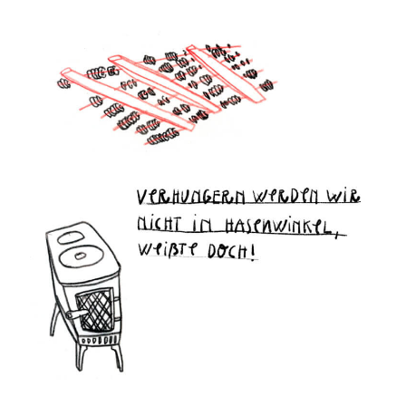
Verhungern
werden
wir
nicht
in
Hasenwinkel,
weißte
doch!