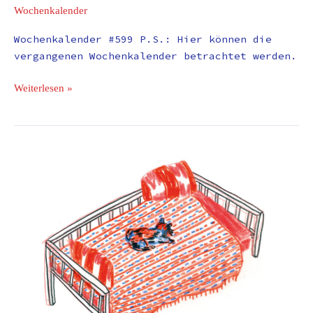
Wochenkalender
Wochenkalender #599 P.S.: Hier können die
vergangenen Wochenkalender betrachtet werden.
Weiterlesen »
Man
braucht
gar
nicht
nach
Patagonien,
man
kann
einfach
in