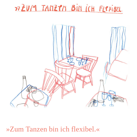
Tanzen
bin
ich
flexibel.«
»Zum Tanzen bin ich flexibel.«