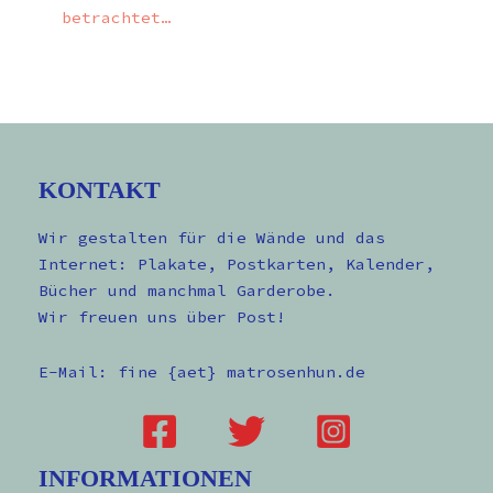
betrachtet…
KONTAKT
Wir gestalten für die Wände und das
Internet: Plakate, Postkarten, Kalender,
Bücher und manchmal Garderobe.
Wir freuen uns über Post!
E-Mail: fine {aet} matrosenhun.de
INFORMATIONEN