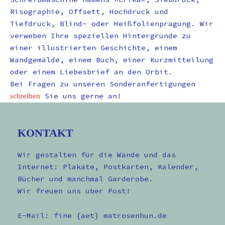
Risographie, Offsett, Hochdruck und
Tiefdruck, Blind- oder Heißfolienprägung. Wir
verweben Ihre speziellen Hintergründe zu
einer illustrierten Geschichte, einem
Wandgemälde, einem Buch, einer Kurzmitteilung
oder einem Liebesbrief an den Orbit.
Bei Fragen zu unseren Sonderanfertigungen
Sie uns gerne an!
schreiben
KONTAKT
Wir gestalten für die Wände und das
Internet: Plakate, Postkarten, Kalender,
Bücher und manchmal Garderobe.
Wir freuen uns über Post!
E-Mail: fine {aet} matrosenhun.de