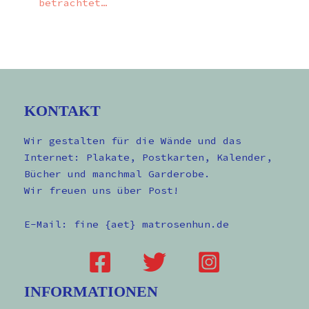
betrachtet…
KONTAKT
Wir gestalten für die Wände und das
Internet: Plakate, Postkarten, Kalender,
Bücher und manchmal Garderobe.
Wir freuen uns über Post!
E-Mail: fine {aet} matrosenhun.de
INFORMATIONEN