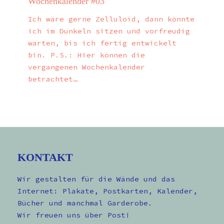
Wochenkalender #03
Ich wäre gerne Zelluloid, dann könnte
ich im Dunkeln sitzen und vorfreudig
warten, bis ich fertig entwickelt
bin. P.S.: Hier können die
vergangenen Wochenkalender
betrachtet…
KONTAKT
Wir gestalten für die Wände und das
Internet: Plakate, Postkarten, Kalender,
Bücher und manchmal Garderobe.
Wir freuen uns über Post!