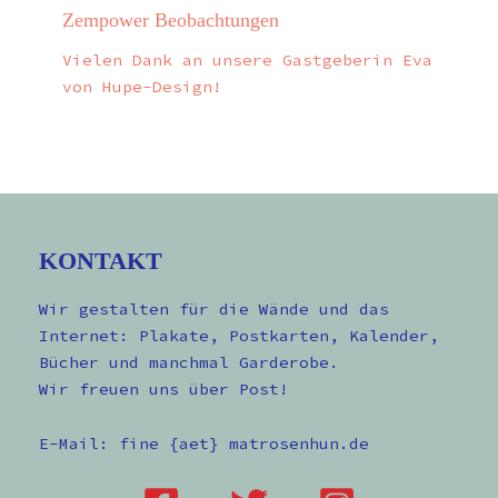
Zempower Beobachtungen
Vielen Dank an unsere Gastgeberin Eva
von Hupe-Design!
KONTAKT
Wir gestalten für die Wände und das
Internet: Plakate, Postkarten, Kalender,
Bücher und manchmal Garderobe.
Wir freuen uns über Post!
E-Mail: fine {aet} matrosenhun.de