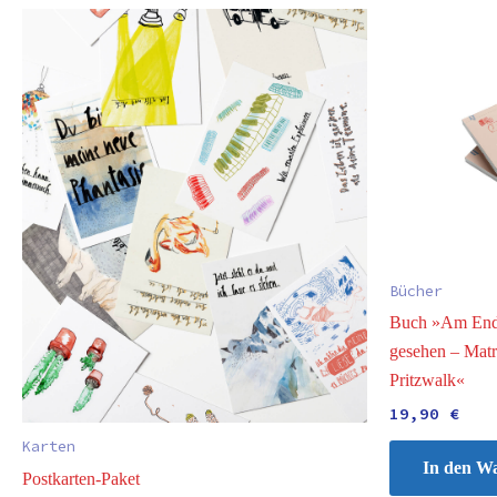
Bücher
Buch »Am Ende
gesehen – Mat
Pritzwalk«
19,90
€
Karten
In den W
Postkarten-Paket