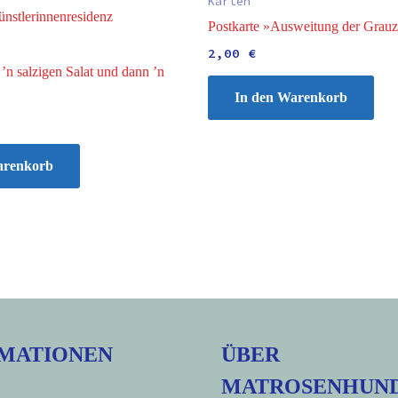
Karten
Postkarte »Ausweitung der Grau
2,00
€
 ’n salzigen Salat und dann ’n
In den Warenkorb
arenkorb
MATIONEN
ÜBER
MATROSENHUN