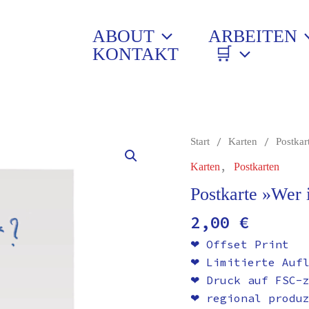
ABOUT
ARBEITEN
KONTAKT
🛒
Postkarte
/
/
Start
Karten
Postkar
»Wer
,
Karten
Postkarten
ist
Postkarte »Wer 
wir?«
Menge
2,00
€
❤︎ Offset Print
❤︎ Limitierte Auf
❤︎ Druck auf FSC-
❤︎ regional produ