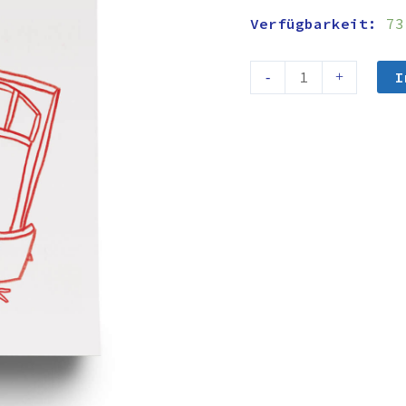
Verfügbarkeit:
73
I
-
+