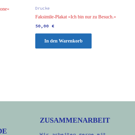
Drucke
zone«
Faksimile-Plakat »Ich bin nur zu Besuch.«
50,00
€
In den Warenkorb
ZUSAMMENARBEIT
DE
Wir arbeiten gerne mit