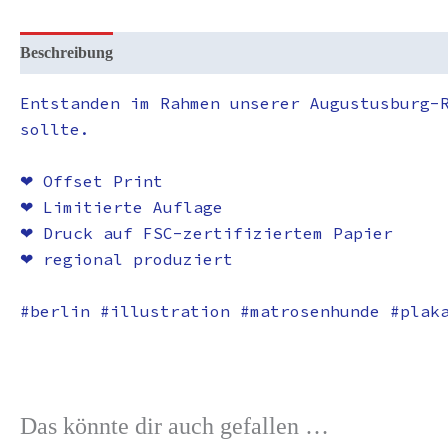
Beschreibung
Zusätzliche Informationen
Rezensionen (0)
Entstanden im Rahmen unserer Augustusburg-
sollte.
❤︎ Offset Print
❤︎ Limitierte Auflage
❤︎ Druck auf FSC-zertifiziertem Papier
❤︎ regional produziert
#berlin #illustration #matrosenhunde #plak
Das könnte dir auch gefallen …