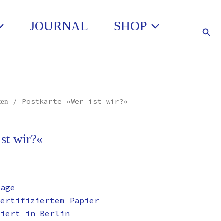
JOURNAL
SHOP
Such
/ Postkarte »Wer ist wir?«
ten
ist wir?«
lage
zertifiziertem Papier
ziert in Berlin