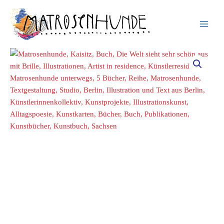
Inhalt
Zum
springen
Inhalt
springen
Buch
»Die
Welt
sieht
sehr
schön
aus
mit
Brille
–
Matrosenhunde
unterwegs
in
Kaisitz/Käbschütztal«
Menge