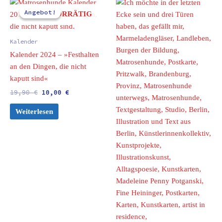
Ursprünglicher
Aktueller
Preis
Preis
Angebot!
Angebot!
NICHT VORRÄTIG
war:
ist:
19,90 €
10,00 €.
Kalender
Kalender 2024 – »Festhalten
an den Dingen, die nicht
kaputt sind«
19,90
€
10,00
€
Weiterlesen