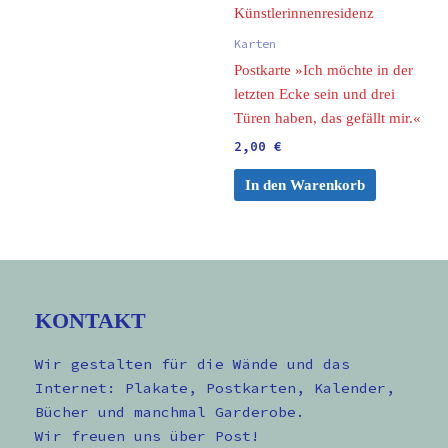
Karten
Postkarte »Ich möchte in der
letzten Ecke sein und drei
Türen haben, das gefällt mir.«
2,00
€
In den Warenkorb
KONTAKT
Wir gestalten für die Wände und das
Internet: Plakate, Postkarten, Kalender,
Bücher und manchmal Garderobe.
Wir freuen uns über Post!