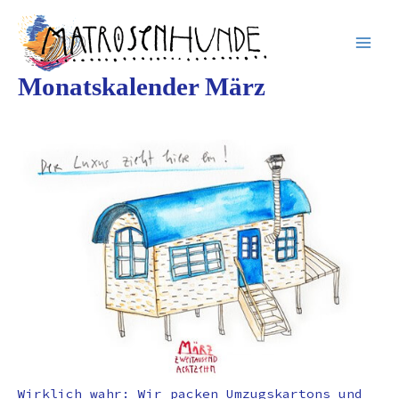
Inhalt
Zum
springen
Inhalt
springen
Monatskalender März
Wirklich wahr: Wir packen Umzugskartons und