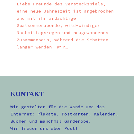
Liebe Freunde des Versteckspiels,
eine neue Jahreszeit ist angebrochen
und mit ihr andächtige
Spätsommerabende, wild-windiger
Nachmittagsregen und neugewonnenes
Zusammensein, während die Schatten
länger werden. Wir…
KONTAKT
Wir gestalten für die Wände und das
Internet: Plakate, Postkarten, Kalender,
Bücher und manchmal Garderobe.
Wir freuen uns über Post!