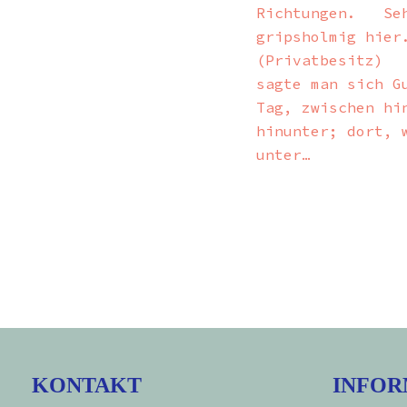
Richtungen. Se
gripsholmig hier
(Privatbesitz) 
sagte man sich G
Tag, zwischen hi
hinunter; dort, 
unter…
KONTAKT
INFOR