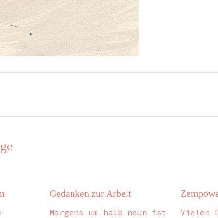
äge
in
Gedanken zur Arbeit
Zempowe
e
Morgens um halb neun ist
Vielen 