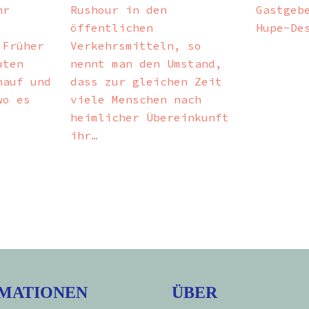
hr
Rushour in den
Gastgeb
.
öffentlichen
Hupe-De
Früher
Verkehrsmitteln, so
uten
nennt man den Umstand,
nauf und
dass zur gleichen Zeit
wo es
viele Menschen nach
heimlicher Übereinkunft
ihr…
MATIONEN
ÜBER