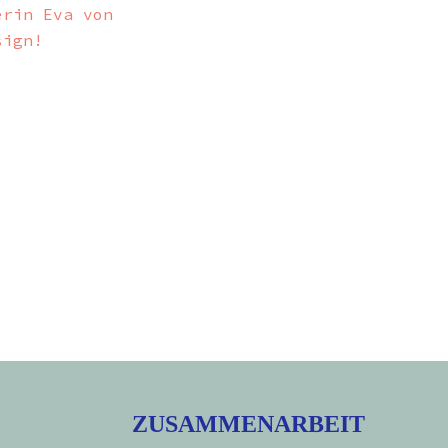
erin Eva von
sign!
ZUSAMMENARBEIT