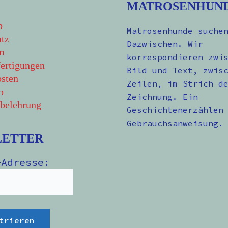
MATROSENHUN
p
Matrosenhunde suche
tz
Dazwischen. Wir
m
korrespondieren zwi
ertigungen
Bild und Text, zwis
sten
Zeilen, im Strich d
b
Zeichnung. Ein
belehrung
Geschichtenerzählen
Gebrauchsanweisung.
LETTER
-Adresse: