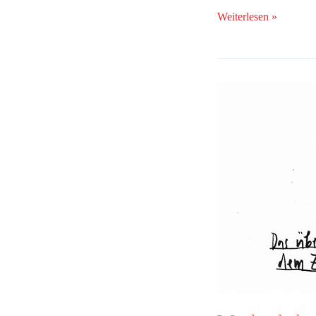
Weiterlesen »
Wochenkalender
#284