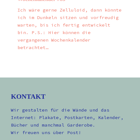
Ich wäre gerne Zelluloid, dann könnte
ich im Dunkeln sitzen und vorfreudig
warten, bis ich fertig entwickelt
bin. P.S.: Hier können die
vergangenen Wochenkalender
betrachtet…
KONTAKT
Wir gestalten für die Wände und das
Internet: Plakate, Postkarten, Kalender,
Bücher und manchmal Garderobe.
Wir freuen uns über Post!