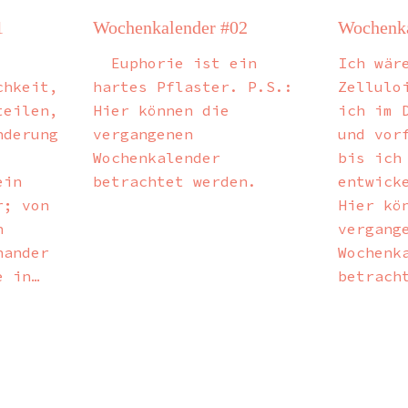
1
Wochenkalender #02
Wochenka
Euphorie ist ein
Ich wär
chkeit,
hartes Pflaster. P.S.:
Zellulo
teilen,
Hier können die
ich im 
nderung
vergangenen
und vor
Wochenkalender
bis ich
ein
betrachtet werden.
entwick
r; von
Hier kö
n
vergang
nander
Wochenk
e in…
betrach