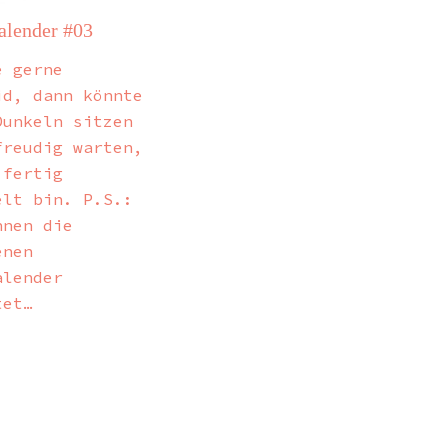
lender #03
e gerne
id, dann könnte
Dunkeln sitzen
freudig warten,
 fertig
elt bin. P.S.:
nnen die
enen
alender
tet…