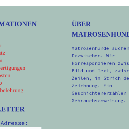
MATIONEN
ÜBER
MATROSENHUN
p
Matrosenhunde suche
tz
Dazwischen. Wir
m
korrespondieren zwi
ertigungen
Bild und Text, zwis
sten
Zeilen, im Strich d
b
Zeichnung. Ein
belehrung
Geschichtenerzählen
Gebrauchsanweisung.
LETTER
-Adresse: