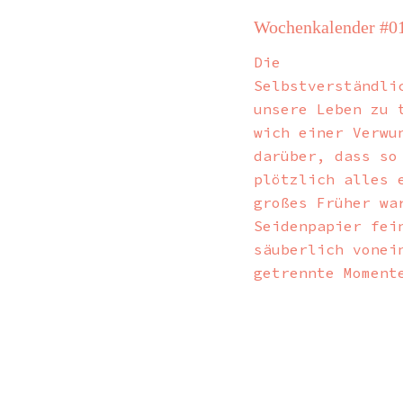
Wochenkalender #0
Die
Selbstverständli
unsere Leben zu 
wich einer Verwu
darüber, dass so
plötzlich alles 
großes Früher wa
Seidenpapier fei
säuberlich vonei
getrennte Moment