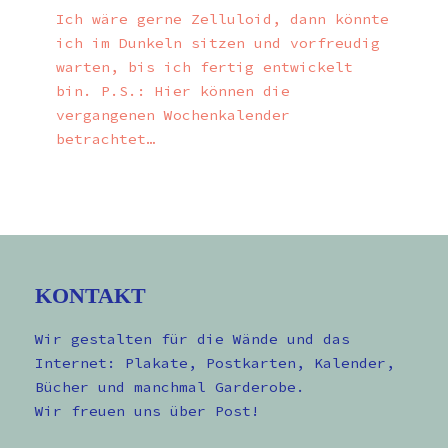
Ich wäre gerne Zelluloid, dann könnte
ich im Dunkeln sitzen und vorfreudig
warten, bis ich fertig entwickelt
bin. P.S.: Hier können die
vergangenen Wochenkalender
betrachtet…
KONTAKT
Wir gestalten für die Wände und das
Internet: Plakate, Postkarten, Kalender,
Bücher und manchmal Garderobe.
Wir freuen uns über Post!