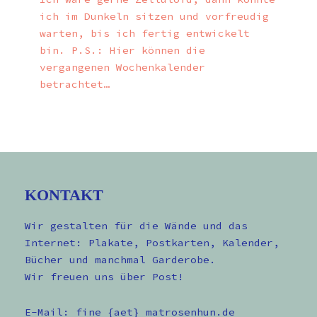
ich im Dunkeln sitzen und vorfreudig
warten, bis ich fertig entwickelt
bin. P.S.: Hier können die
vergangenen Wochenkalender
betrachtet…
KONTAKT
Wir gestalten für die Wände und das
Internet: Plakate, Postkarten, Kalender,
Bücher und manchmal Garderobe.
Wir freuen uns über Post!
E-Mail: fine {aet} matrosenhun.de