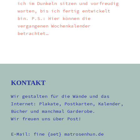
ich im Dunkeln sitzen und vorfreudig
warten, bis ich fertig entwickelt
bin. P.S.: Hier können die
vergangenen Wochenkalender
betrachtet…
KONTAKT
Wir gestalten für die Wände und das
Internet: Plakate, Postkarten, Kalender,
Bücher und manchmal Garderobe.
Wir freuen uns über Post!
E-Mail: fine {aet} matrosenhun.de