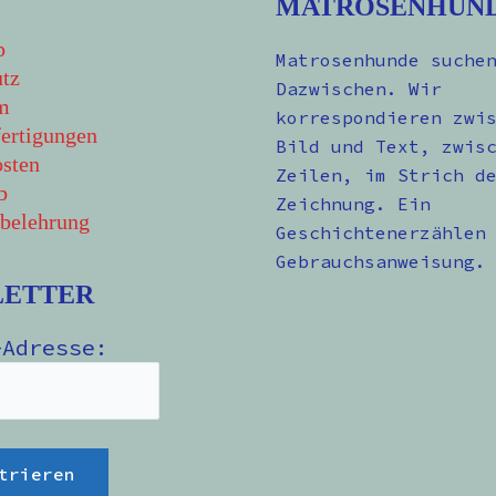
MATROSENHUN
p
Matrosenhunde suche
tz
Dazwischen. Wir
m
korrespondieren zwi
ertigungen
Bild und Text, zwis
sten
Zeilen, im Strich d
b
Zeichnung. Ein
belehrung
Geschichtenerzählen
Gebrauchsanweisung.
LETTER
-Adresse: