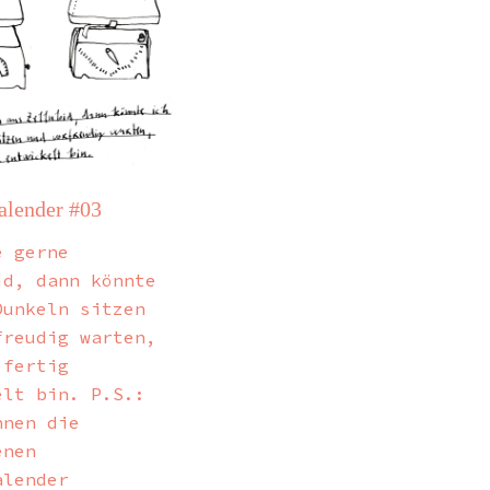
lender #03
e gerne
id, dann könnte
Dunkeln sitzen
freudig warten,
 fertig
elt bin. P.S.:
nnen die
enen
alender