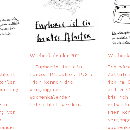
1
Wochenkalender #02
Wochenka
Euphorie ist ein
Ich wär
chkeit,
hartes Pflaster. P.S.:
Zellulo
teilen,
Hier können die
ich im 
nderung
vergangenen
und vor
Wochenkalender
bis ich
ein
betrachtet werden.
entwick
r; von
Hier kö
n
vergang
nander
Wochenk