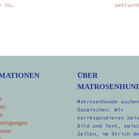
e in…
betrach
MATIONEN
ÜBER
MATROSENHUN
p
Matrosenhunde suche
tz
Dazwischen. Wir
m
korrespondieren zwi
ertigungen
Bild und Text, zwis
sten
Zeilen, im Strich d
b