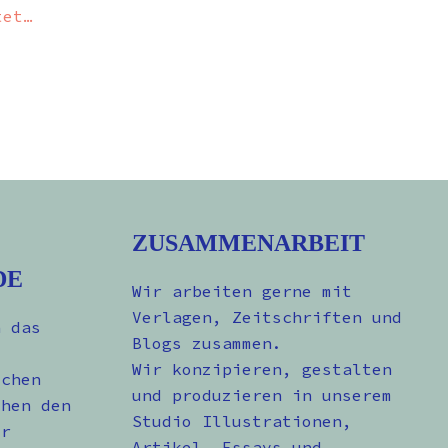
tet…
ZUSAMMENARBEIT
DE
Wir arbeiten gerne mit
Verlagen, Zeitschriften und
n das
Blogs zusammen.
Wir konzipieren, gestalten
schen
und produzieren in unserem
chen den
Studio Illustrationen,
er
Artikel, Essays und