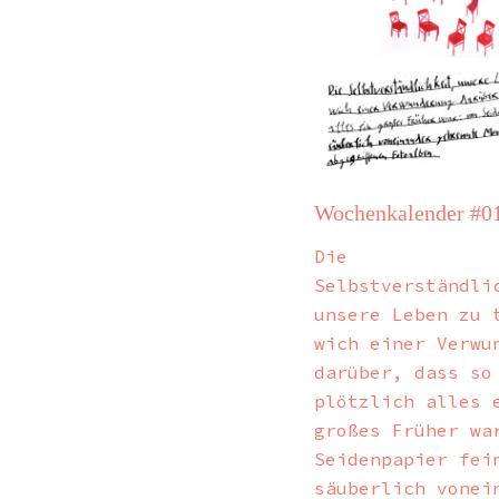
Wochenkalender #0
Die
Selbstverständli
unsere Leben zu 
wich einer Verwu
darüber, dass so
plötzlich alles 
großes Früher wa
Seidenpapier fei
säuberlich vonei