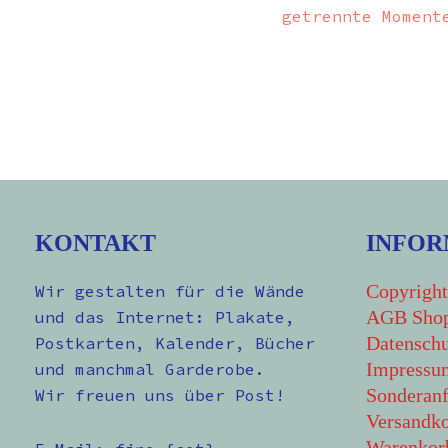
getrennte Moment
KONTAKT
INFOR
Copyright
Wir gestalten für die Wände
AGB Sho
und das Internet: Plakate,
Datenschu
Postkarten, Kalender, Bücher
Impressu
und manchmal Garderobe.
Sonderanf
Wir freuen uns über Post!
Versandko
Warenkor