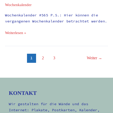
Wochenkalender
Wochenkalender #565 P.S.: Hier können die
vergangenen Wochenkalender betrachtet werden.
Weiterlesen »
1
2
3
Weiter
→
KONTAKT
Wir gestalten für die Wände und das
Internet: Plakate, Postkarten, Kalender,