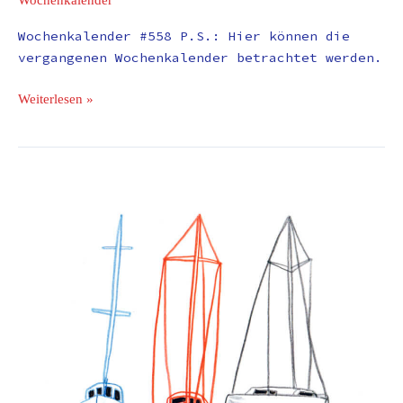
Wochenkalender #558 P.S.: Hier können die
vergangenen Wochenkalender betrachtet werden.
Weiterlesen »
Der
kommt
dann
und
macht
ne
kleine
Reinlichkeit
mit
dir.