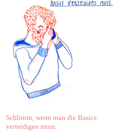
man
die
Basics
verteidigen
muss.
Schlimm, wenn man die Basics
verteidigen muss.