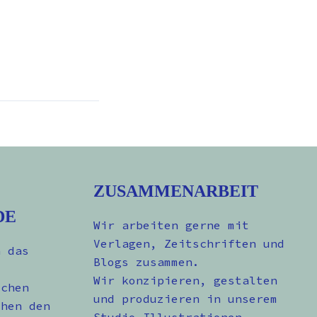
ZUSAMMENARBEIT
DE
Wir arbeiten gerne mit
Verlagen, Zeitschriften und
n das
Blogs zusammen.
Wir konzipieren, gestalten
schen
und produzieren in unserem
chen den