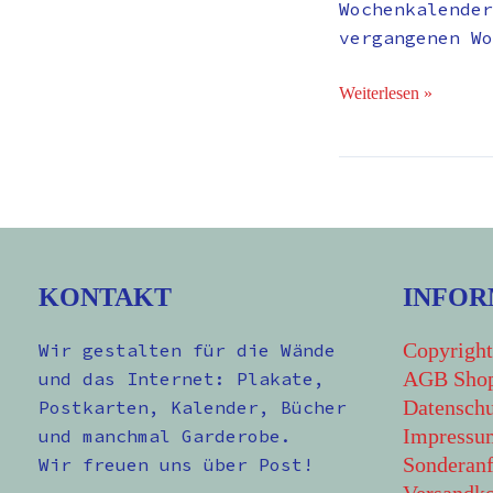
Wochenkalender
vergangenen Wo
Weiterlesen »
KONTAKT
INFOR
Copyright
Wir gestalten für die Wände
AGB Sho
und das Internet: Plakate,
Datenschu
Postkarten, Kalender, Bücher
Impressu
und manchmal Garderobe.
Sonderanf
Wir freuen uns über Post!