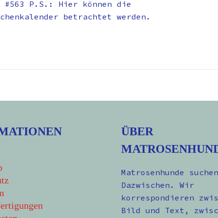
 #563 P.S.: Hier können die
chenkalender betrachtet werden.
MATIONEN
ÜBER
MATROSENHUN
p
Matrosenhunde suche
tz
Dazwischen. Wir
m
korrespondieren zwi
ertigungen
Bild und Text, zwis