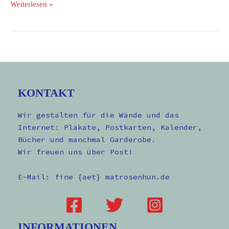
Weiterlesen »
KONTAKT
Wir gestalten für die Wände und das
Internet: Plakate, Postkarten, Kalender,
Bücher und manchmal Garderobe.
Wir freuen uns über Post!
E-Mail: fine {aet} matrosenhun.de
INFORMATIONEN