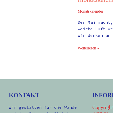
Monatskalender
Der Mai macht,
weiche Luft w
wir denken an 
Weiterlesen »
KONTAKT
INFOR
Copyright
Wir gestalten für die Wände