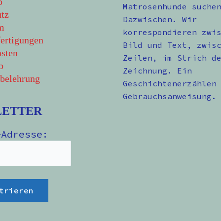
p
Matrosenhunde suche
tz
Dazwischen. Wir
m
korrespondieren zwi
ertigungen
Bild und Text, zwis
sten
Zeilen, im Strich d
b
Zeichnung. Ein
belehrung
Geschichtenerzählen
Gebrauchsanweisung.
LETTER
-Adresse: