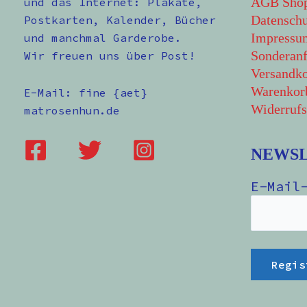
AGB Sho
und das Internet: Plakate,
Datenschu
Postkarten, Kalender, Bücher
Impressu
und manchmal Garderobe.
Sonderanf
Wir freuen uns über Post!
Versandko
Warenkor
E-Mail: fine {aet}
Widerrufs
matrosenhun.de
NEWS
E-Mail