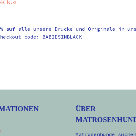
lack.«
% auf alle unsere Drucke und Originale in un
heckout code: BABIESINBLACK
MATIONEN
ÜBER
MATROSENHUN
p
Matrosenhunde suche