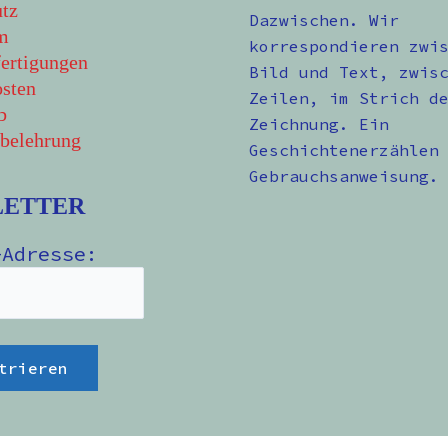
tz
Dazwischen. Wir
m
korrespondieren zwi
ertigungen
Bild und Text, zwis
sten
Zeilen, im Strich d
b
Zeichnung. Ein
belehrung
Geschichtenerzählen
Gebrauchsanweisung.
LETTER
-Adresse: