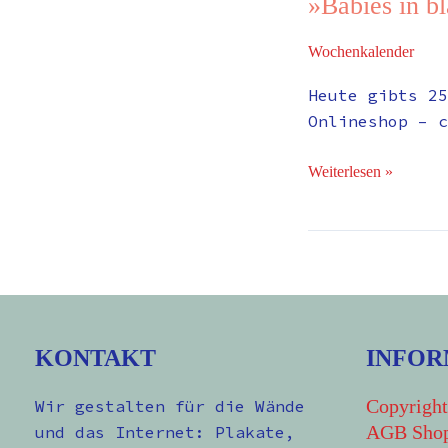
»Babies in b
Wochenkalender
Heute gibts 25
Onlineshop – c
Weiterlesen »
KONTAKT
INFOR
Copyright
Wir gestalten für die Wände
AGB Sho
und das Internet: Plakate,