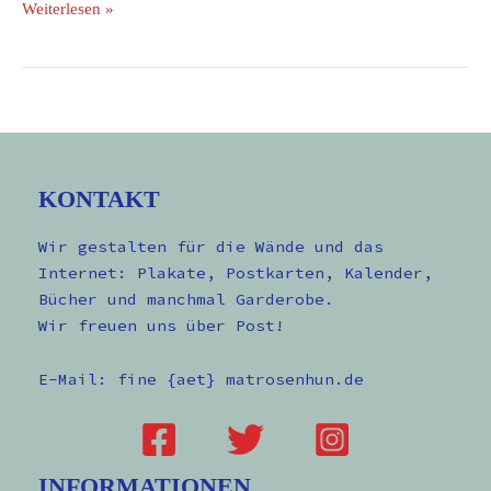
Weiterlesen »
KONTAKT
Wir gestalten für die Wände und das
Internet: Plakate, Postkarten, Kalender,
Bücher und manchmal Garderobe.
Wir freuen uns über Post!
E-Mail: fine {aet} matrosenhun.de
INFORMATIONEN