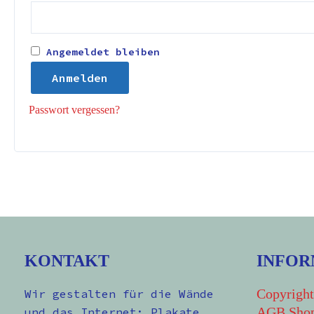
Angemeldet bleiben
Anmelden
Passwort vergessen?
KONTAKT
INFOR
Copyright
Wir gestalten für die Wände
AGB Sho
und das Internet: Plakate,