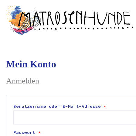
Zum
Erforderlich
Erforderlic
springen
Inhalt
springen
Mein Konto
Anmelden
Benutzername oder E-Mail-Adresse
*
Passwort
*