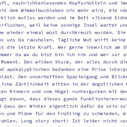
uft, nachrichtenlesendes Kopfschütteln und im
mit dem Wimmelbuchleben nix mehr wird, die nä
rklich mutlos werden und im Bett sitzend Erdn
erfluchen, weil keine sonnige Insel wartet un
ne wieder einmal wüst durchkreuzt wurden. Die
ns uns da rausholen. Tägliche Wut wirft keine
st die letzte Kraft. Wer gerne innerlich am S
immer da wo du bist bin ich nie und wer vor a
 Moment. Den wilden Sturm, der alles durch di
nd apokalyptischen Gedanken eine Prise interp
bläst. Den unverhofften Spaziergang und Blick
liche Zärtlichkeit mitten in der ängstlichen 
ten Kindern und vom Hügel runtergucken mit de
ugt davon, dass dieses ganze Funktionieren-mü
d dass der Winter eigentlich dafür da sein so
en und Pläne für den Frühling zu schmieden, m
rahlen. Long story short: Ist leider nicht vo