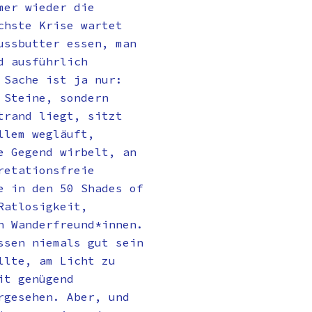
mer wieder die
chste Krise wartet
ussbutter essen, man
d ausführlich
 Sache ist ja nur:
 Steine, sondern
trand liegt, sitzt
llem wegläuft,
e Gegend wirbelt, an
retationsfreie
e in den 50 Shades of
Ratlosigkeit,
n Wanderfreund*innen.
ssen niemals gut sein
llte, am Licht zu
it genügend
rgesehen. Aber, und