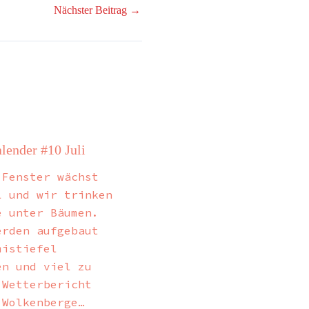
Nächster Beitrag
→
lender #10 Juli
 Fenster wächst
l und wir trinken
e unter Bäumen.
erden aufgebaut
mistiefel
en und viel zu
 Wetterbericht
 Wolkenberge…