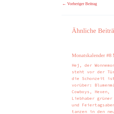
←
Vorheriger Beitrag
Ähnliche Beitr
Monatskalender #8
Hej, der Wonnemo
steht vor der Tü
die Schonzeit is
vorüber: Blumenm
Cowboys, Hexen,
Liebhaber grüner
und Feiertagsabe
tanzen in den ne