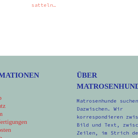
satteln…
MATIONEN
ÜBER
MATROSENHUN
p
Matrosenhunde suche
tz
Dazwischen. Wir
m
korrespondieren zwi
ertigungen
Bild und Text, zwis
sten
Zeilen, im Strich d
b