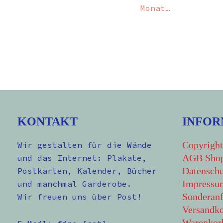
Monat…
KONTAKT
INFOR
Copyright
Wir gestalten für die Wände
AGB Sho
und das Internet: Plakate,
Datenschu
Postkarten, Kalender, Bücher
Impressu
und manchmal Garderobe.
Sonderanf
Wir freuen uns über Post!
Versandko
Warenkor