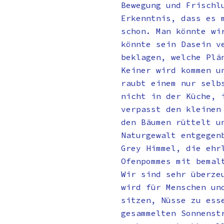
Bewegung und Frischl
Erkenntnis, dass es 
schon. Man könnte wi
könnte sein Dasein v
beklagen, welche Plä
Keiner wird kommen u
raubt einem nur selb
nicht in der Küche, 
verpasst den kleinen
den Bäumen rüttelt u
Naturgewalt entgegen
Grey Himmel, die ehr
Ofenpommes mit bemal
Wir sind sehr überze
wird für Menschen un
sitzen, Nüsse zu ess
gesammelten Sonnenst