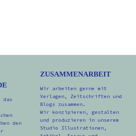
ZUSAMMENARBEIT
DE
Wir arbeiten gerne mit
Verlagen, Zeitschriften und
n das
Blogs zusammen.
Wir konzipieren, gestalten
schen
und produzieren in unserem
chen den
Studio Illustrationen,
er
Artikel, Essays und