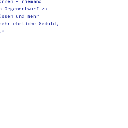
önnen – niemand
n Gegenentwurf zu
üssen und mehr
mehr ehrliche Geduld,
.«