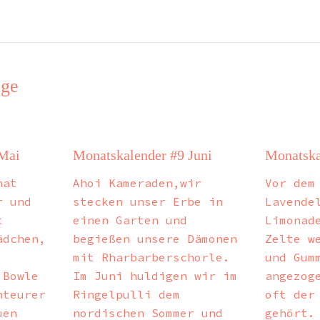
äge
 Mai
Monatskalender #9 Juni
Monatska
nat
Ahoi Kameraden,wir
Vor dem
r und
stecken unser Erbe in
Lavende
t
einen Garten und
Limonad
ädchen,
begießen unsere Dämonen
Zelte w
mit Rharbarberschorle.
und Gum
 Bowle
Im Juni huldigen wir im
angezog
nteurer
Ringelpulli dem
oft der
uen
nordischen Sommer und
gehört.