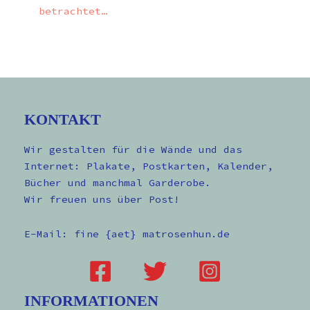
betrachtet…
KONTAKT
Wir gestalten für die Wände und das
Internet: Plakate, Postkarten, Kalender,
Bücher und manchmal Garderobe.
Wir freuen uns über Post!
E-Mail: fine {aet} matrosenhun.de
INFORMATIONEN