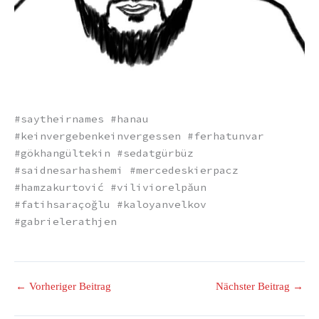
#saytheirnames #hanau
#keinvergebenkeinvergessen #ferhatunvar
#gökhangültekin #sedatgürbüz
#saidnesarhashemi #mercedeskierpacz
#hamzakurtović #viliviorelpăun
#fatihsaraçoğlu #kaloyanvelkov
#gabrielerathjen
←
Vorheriger Beitrag
Nächster Beitrag
→