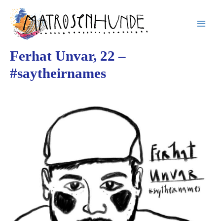
Inhalt
Zum
springen
Inhalt
springen
Ferhat Unvar, 22 –
#saytheirnames