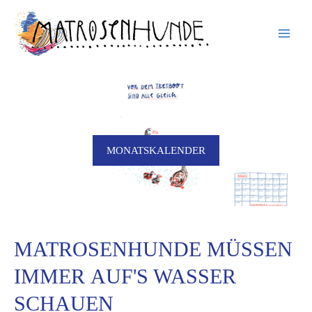
Inhalt
Zum
springen
Inhalt
springen
MONATSKALENDER
MATROSENHUNDE MÜSSEN
IMMER AUF'S WASSER
FINE ART PRINT MIT GLITZER
SCHAUEN