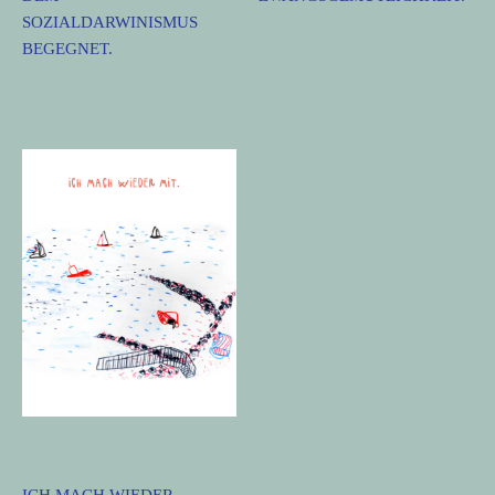
SOZIALDARWINISMUS
BEGEGNET.
ICH MACH WIEDER