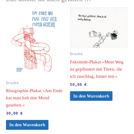
Drucke
Faksimile-Plakat »Mein Weg
ist gepflastert mit Türen, die
ich zuschlug, hinter mir.«
Drucke
50,00
€
Risographie-Plakat »Am Ende
In den Warenkorb
hat man halt den Mond
gesehen.«
30,00
€
In den Warenkorb