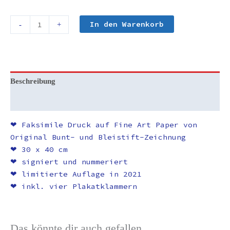
In den Warenkorb
-
+
Beschreibung
Rezensionen (0)
❤︎ Faksimile Druck auf Fine Art Paper von
Original Bunt- und Bleistift-Zeichnung
❤︎ 30 x 40 cm
❤︎ signiert und nummeriert
❤︎ limitierte Auflage in 2021
❤︎ inkl. vier Plakatklammern
Das könnte dir auch gefallen …