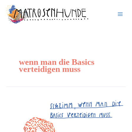
Inhalt
Zum
springen
Inhalt
springen
wenn man die Basics
verteidigen muss
Schlimm,
wenn
man
die
Basics