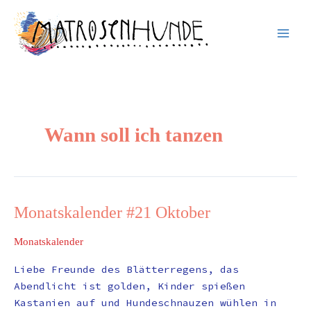
Inhalt
Zum
springen
Inhalt
springen
Wann soll ich tanzen
Monatskalender #21 Oktober
Monatskalender
#21
Monatskalender
Oktober
Liebe Freunde des Blätterregens, das
Abendlicht ist golden, Kinder spießen
Kastanien auf und Hundeschnauzen wühlen in