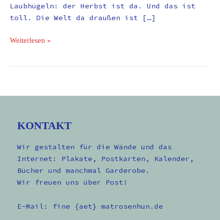
Laubhügeln: der Herbst ist da. Und das ist
toll. Die Welt da draußen ist […]
Weiterlesen »
KONTAKT
Wir gestalten für die Wände und das
Internet: Plakate, Postkarten, Kalender,
Bücher und manchmal Garderobe.
Wir freuen uns über Post!
E-Mail: fine {aet} matrosenhun.de