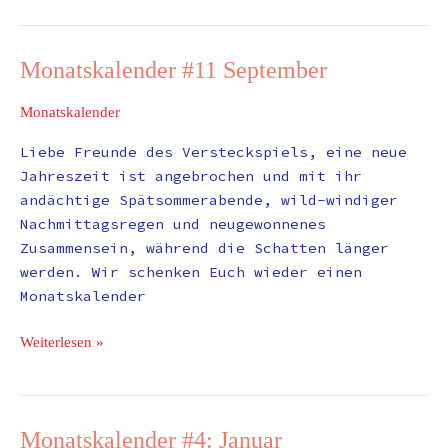
Monatskalender #11 September
Monatskalender
#11
Monatskalender
September
Liebe Freunde des Versteckspiels, eine neue
Jahreszeit ist angebrochen und mit ihr
andächtige Spätsommerabende, wild-windiger
Nachmittagsregen und neugewonnenes
Zusammensein, während die Schatten länger
werden. Wir schenken Euch wieder einen
Monatskalender
Weiterlesen »
Monatskalender #4: Januar
Monatskalender