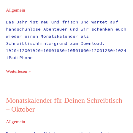
#4:
Allgemein
Januar
Das Jahr ist neu und frisch und wartet auf
handschuhlose Abenteuer und wir schenken euch
wieder einen Monatskalender als
Schreibtischhintergrund zum Download.
1920×12001920×10801680×10501600×12001280×1024
iPadiPhone
Weiterlesen »
Monatskalender für Deinen Schreibtisch
Monatskalender
für
– Oktober
Deinen
Schreibtisch
Allgemein
–