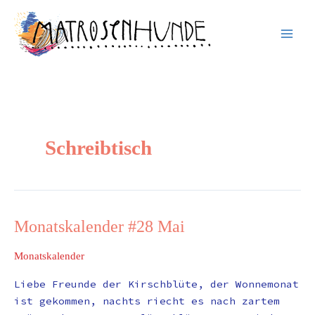
Inhalt
Zum
springen
Inhalt
springen
Schreibtisch
Monatskalender #28 Mai
Monatskalender
#28
Monatskalender
Mai
Liebe Freunde der Kirschblüte, der Wonnemonat
ist gekommen, nachts riecht es nach zartem