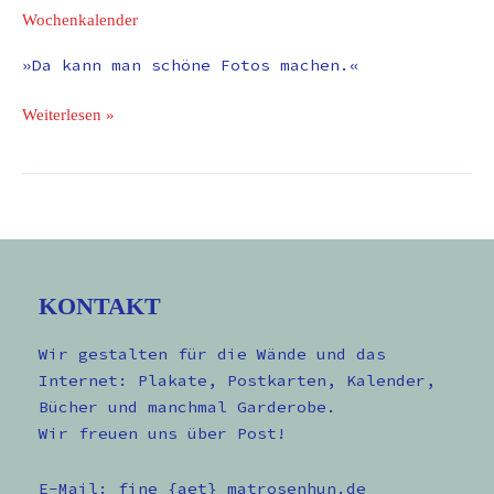
Wochenkalender
»Da kann man schöne Fotos machen.«
Weiterlesen »
KONTAKT
Wir gestalten für die Wände und das
Internet: Plakate, Postkarten, Kalender,
Bücher und manchmal Garderobe.
Wir freuen uns über Post!
E-Mail: fine {aet} matrosenhun.de