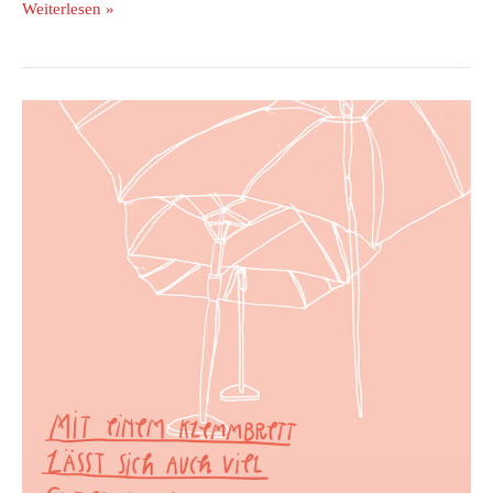
Weiterlesen »
Mit
einem
Klemmbrett
lässt
sich
auch
viel
Gutes
bewirken.