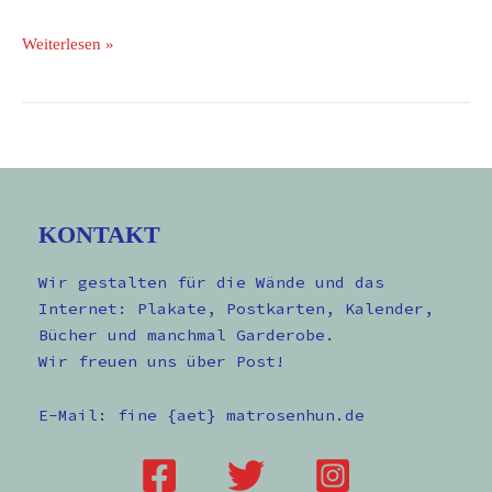
Weiterlesen »
KONTAKT
Wir gestalten für die Wände und das
Internet: Plakate, Postkarten, Kalender,
Bücher und manchmal Garderobe.
Wir freuen uns über Post!
E-Mail: fine {aet} matrosenhun.de