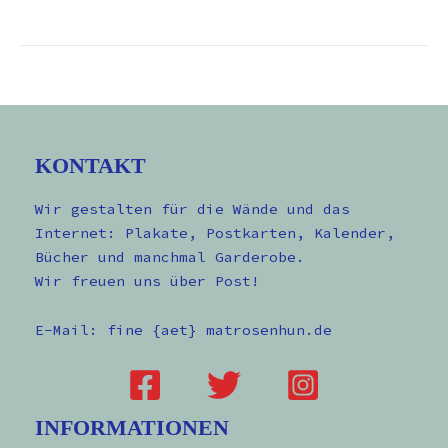
KONTAKT
Wir gestalten für die Wände und das
Internet: Plakate, Postkarten, Kalender,
Bücher und manchmal Garderobe.
Wir freuen uns über Post!
E-Mail: fine {aet} matrosenhun.de
INFORMATIONEN