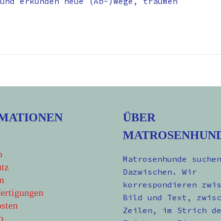
und erkunden neue (Ab-)Wege, träumen
MATIONEN
ÜBER
MATROSENHUN
p
Matrosenhunde suche
tz
Dazwischen. Wir
m
korrespondieren zwi
ertigungen
Bild und Text, zwis
sten
Zeilen, im Strich d
b