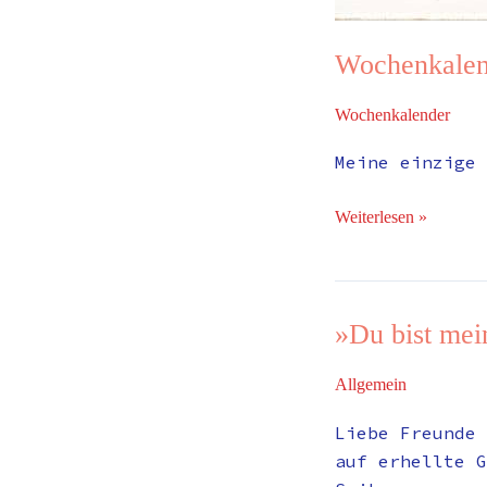
Wochenkalen
Wochenkalender
Meine einzige 
Weiterlesen »
»Du bist mei
»Du
bist
Allgemein
meine
neue
Liebe Freunde 
Phantasie.«
auf erhellte G