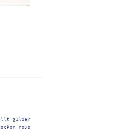
ällt gülden
decken neue