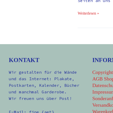
Seiten an uns 
Weiterlesen »
KONTAKT
INFOR
Copyright
Wir gestalten für die Wände
AGB Sho
und das Internet: Plakate,
Datenschu
Postkarten, Kalender, Bücher
Impressu
und manchmal Garderobe.
Sonderanf
Wir freuen uns über Post!
Versandko
Warenkor
E-Mail: fine {aet}