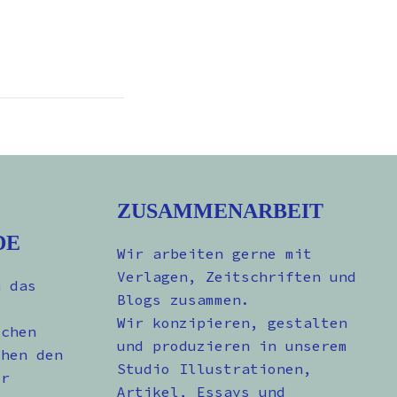
ZUSAMMENARBEIT
DE
Wir arbeiten gerne mit
Verlagen, Zeitschriften und
n das
Blogs zusammen.
Wir konzipieren, gestalten
schen
und produzieren in unserem
chen den
Studio Illustrationen,
er
Artikel, Essays und