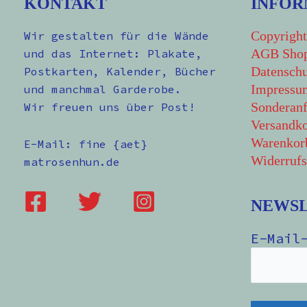
KONTAKT
INFOR
Copyright
Wir gestalten für die Wände
AGB Sho
und das Internet: Plakate,
Datenschu
Postkarten, Kalender, Bücher
Impressu
und manchmal Garderobe.
Sonderanf
Wir freuen uns über Post!
Versandko
Warenkor
E-Mail: fine {aet}
Widerrufs
matrosenhun.de
NEWS
E-Mail