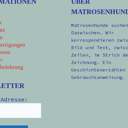
MATIONEN
ÜBER
MATROSENHUN
p
Matrosenhunde suche
tz
Dazwischen. Wir
m
korrespondieren zwi
ertigungen
Bild und Text, zwis
sten
Zeilen, im Strich d
b
Zeichnung. Ein
belehrung
Geschichtenerzählen
Gebrauchsanweisung.
LETTER
-Adresse: