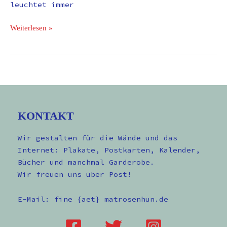
leuchtet immer
Weiterlesen »
KONTAKT
Wir gestalten für die Wände und das
Internet: Plakate, Postkarten, Kalender,
Bücher und manchmal Garderobe.
Wir freuen uns über Post!
E-Mail: fine {aet} matrosenhun.de