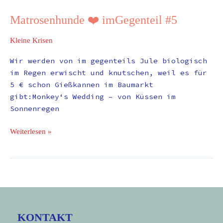
Matrosenhunde ❤️ imGegenteil #5
Matrosenhunde
❤️
Kleine Krisen
imGegenteil
#5
Wir werden von im gegenteils Jule biologisch
im Regen erwischt und knutschen, weil es für
5 € schon Gießkannen im Baumarkt
gibt:Monkey‘s Wedding – von Küssen im
Sonnenregen
Weiterlesen »
KONTAKT