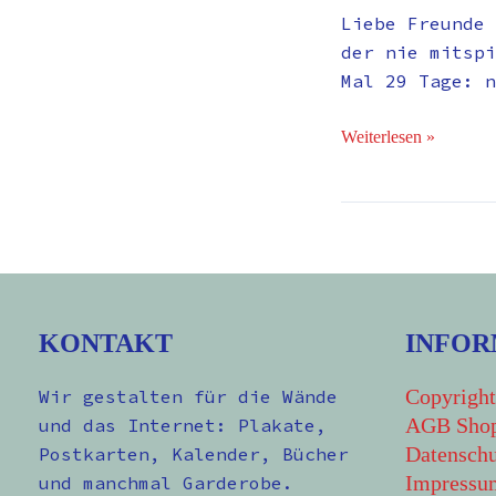
Liebe Freunde 
der nie mitspi
Mal 29 Tage: n
Weiterlesen »
KONTAKT
INFOR
Copyright
Wir gestalten für die Wände
AGB Sho
und das Internet: Plakate,
Datenschu
Postkarten, Kalender, Bücher
Impressu
und manchmal Garderobe.