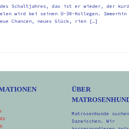
des Schaltjahres, das ist er wieder, der kur
elen wird bei seinen Ü-30-Kollegen. Immerhin
eue Chancen, neues Glück, rien […]
MATIONEN
ÜBER
MATROSENHUN
p
Matrosenhunde suche
tz
Dazwischen. Wir
m
korrespondieren zwi