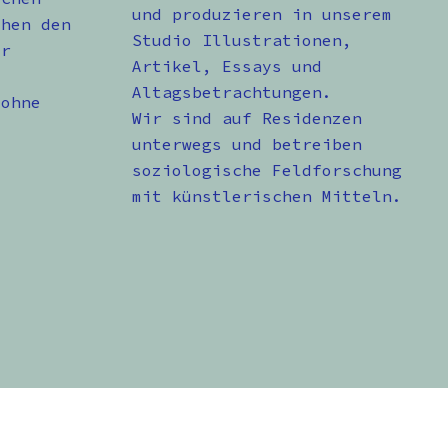
und produzieren in unserem
chen den
Studio Illustrationen,
er
Artikel, Essays und
Altagsbetrachtungen.
 ohne
Wir sind auf Residenzen
unterwegs und betreiben
soziologische Feldforschung
mit künstlerischen Mitteln.