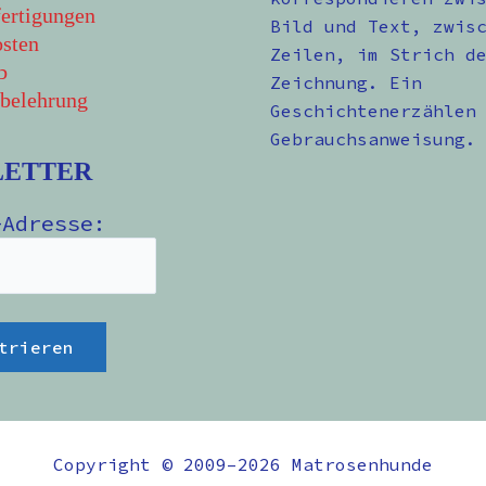
ertigungen
Bild und Text, zwis
sten
Zeilen, im Strich d
b
Zeichnung. Ein
belehrung
Geschichtenerzählen
Gebrauchsanweisung.
LETTER
-Adresse:
Copyright © 2009–2026 Matrosenhunde