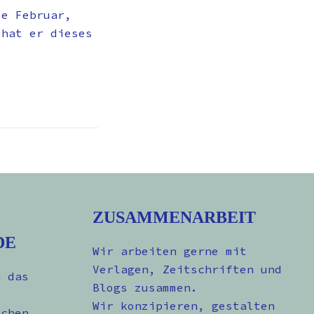
ze Februar,
 hat er dieses
ZUSAMMENARBEIT
DE
Wir arbeiten gerne mit
Verlagen, Zeitschriften und
n das
Blogs zusammen.
Wir konzipieren, gestalten
schen