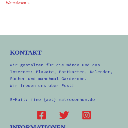
Weiterlesen »
KONTAKT
Wir gestalten für die Wände und das
Internet: Plakate, Postkarten, Kalender,
Bücher und manchmal Garderobe.
Wir freuen uns über Post!
E-Mail: fine {aet} matrosenhun.de
INFORMATIONEN