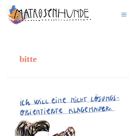
Inhalt
Zum
springen
Inhalt
springen
bitte
Ich
will
eine
nicht
lösungsorientierte
Klagemauer.