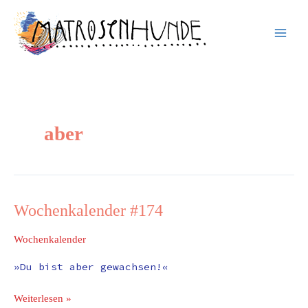
Inhalt
Zum
springen
Inhalt
springen
aber
Wochenkalender #174
Wochenkalender
#174
Wochenkalender
»Du bist aber gewachsen!«
Weiterlesen »