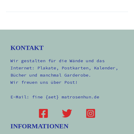
KONTAKT
Wir gestalten für die Wände und das
Internet: Plakate, Postkarten, Kalender,
Bücher und manchmal Garderobe.
Wir freuen uns über Post!
E-Mail: fine {aet} matrosenhun.de
INFORMATIONEN