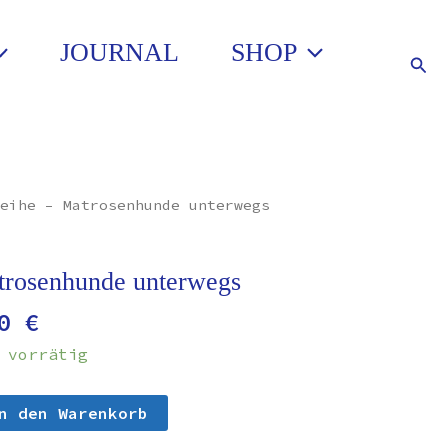
JOURNAL
SHOP
Such
rünglicher
Aktueller
eihe – Matrosenhunde unterwegs
s
Preis
ist:
0 €
75,00 €.
trosenhunde unterwegs
00
€
 vorrätig
n den Warenkorb