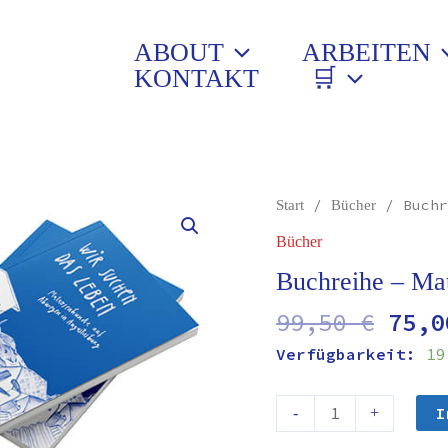
ABOUT
ARBEITEN
KONTAKT
🛒
Ursp
Buchreihe
/
/ Buchr
Start
Bücher
Prei
–
Bücher
war:
Matrosenhunde
99,5
Buchreihe – Ma
unterwegs
Menge
99,50
€
75,
Verfügbarkeit:
19
I
-
+