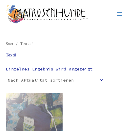
Inhalt
Zum
springen
Inhalt
springen
/ Textil
Start
Textil
Einzelnes Ergebnis wird angezeigt