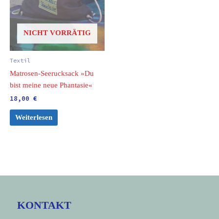
NICHT VORRÄTIG
Textil
Matrosen-Seerucksack »Du
bist meine neue Phantasie«
18,00
€
Weiterlesen
KONTAKT