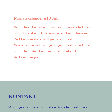
Monatskalender #10 Juli
Vor dem Fenster wächst Lavendel und
wir trinken Limonade unter Bäumen.
Zelte werden aufgebaut und
Gummistiefel angezogen und viel zu
oft der Wetterbericht gehört.
Wolkenberge…
KONTAKT
Wir gestalten für die Wände und das