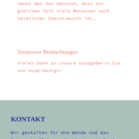
nennt man den Umstand, dass zur
gleichen Zeit viele Menschen nach
heimlicher Übereinkunft ihr…
Zempower Beobachtungen
Vielen Dank an unsere Gastgeberin Eva
von Hupe-Design!
KONTAKT
Wir gestalten für die Wände und das